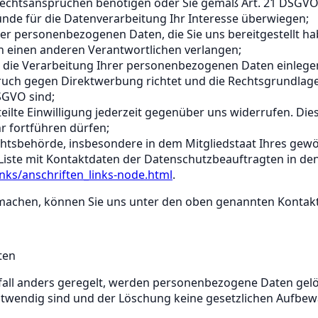
chtsansprüchen benötigen oder Sie gemäß Art. 21 DSGVO 
ünde für die Datenverarbeitung Ihr Interesse überwiegen;
r personenbezogenen Daten, die Sie uns bereitgestellt ha
 einen anderen Verantwortlichen verlangen;
ie Verarbeitung Ihrer personenbezogenen Daten einlegen, 
ruch gegen Direktwerbung richtet und die Rechtsgrundlag
DSGVO sind;
ilte Einwilligung jederzeit gegenüber uns widerrufen. Dies 
hr fortführen dürfen;
htsbehörde, insbesondere in dem Mitgliedstaat Ihres gewöh
Liste mit Kontaktdaten der Datenschutzbeauftragten in d
nks/anschriften_links-node.html
.
machen, können Sie uns unter den oben genannten Kontaktd
ten
lfall anders geregelt, werden personenbezogene Daten gelö
notwendig sind und der Löschung keine gesetzlichen Aufbe