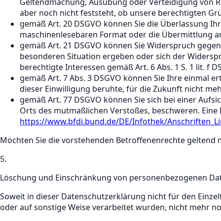
Geltendmachung, Ausübung oder Verteidigung von Re
aber noch nicht feststeht, ob unsere berechtigten Gr
gemäß Art. 20 DSGVO können Sie die Überlassung Ihre
maschinenlesebaren Format oder die Übermittlung an
gemäß Art. 21 DSGVO können Sie Widerspruch gegen d
besonderen Situation ergeben oder sich der Widersp
berechtigte Interessen gemäß Art. 6 Abs. 1 S. 1 lit. f 
gemäß Art. 7 Abs. 3 DSGVO können Sie Ihre einmal erte
dieser Einwilligung beruhte, für die Zukunft nicht me
gemäß Art. 77 DSGVO können Sie sich bei einer Aufsic
Orts des mutmaßlichen Verstoßes, beschweren. Eine 
https://www.bfdi.bund.de/DE/Infothek/Anschriften_Li
Möchten Sie die vorstehenden Betroffenenrechte geltend 
5.
Löschung und Einschränkung von personenbezogenen Da
Soweit in dieser Datenschutzerklärung nicht für den Einze
oder auf sonstige Weise verarbeitet wurden, nicht mehr 